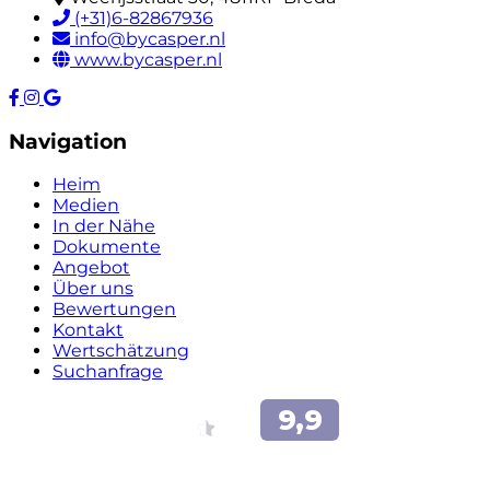
(+31)6-82867936
info@bycasper.nl
www.bycasper.nl
Navigation
Heim
Medien
In der Nähe
Dokumente
Angebot
Über uns
Bewertungen
Kontakt
Wertschätzung
Suchanfrage