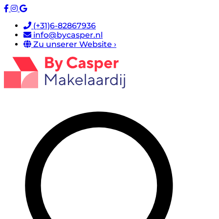
(+31)6-82867936
info@bycasper.nl
Zu unserer Website ›