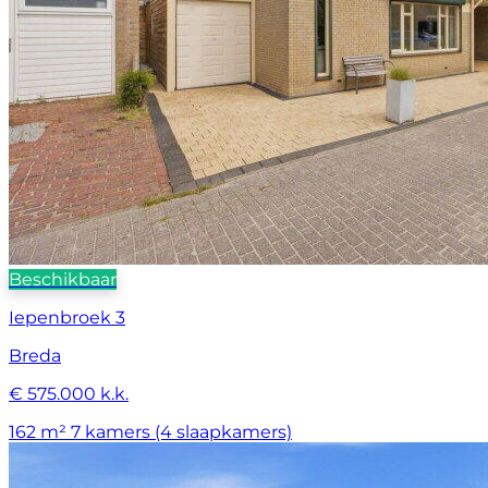
Beschikbaar
Iepenbroek 3
Breda
€ 575.000 k.k.
162 m²
7 kamers (4 slaapkamers)