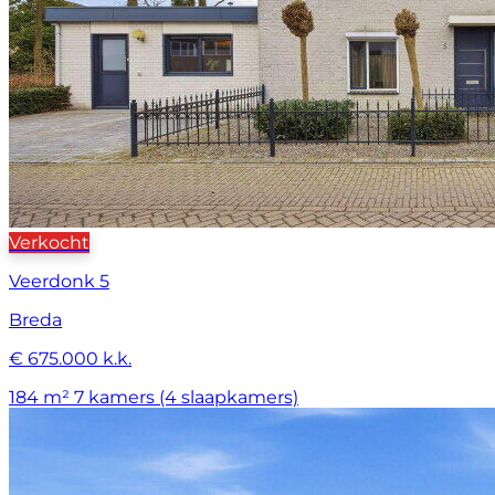
Verkocht
Veerdonk 5
Breda
€ 675.000 k.k.
184 m²
7 kamers (4 slaapkamers)