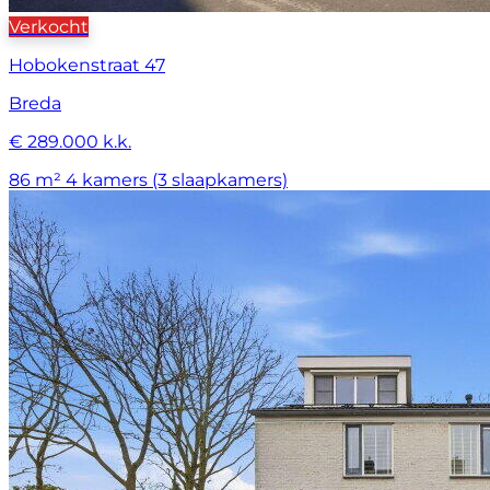
Verkocht
Hobokenstraat 47
Breda
€ 289.000 k.k.
86 m²
4 kamers (3 slaapkamers)