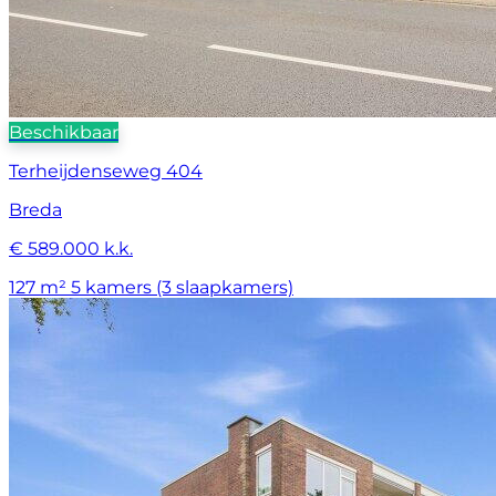
Beschikbaar
Terheijdenseweg 404
Breda
€ 589.000 k.k.
127 m²
5 kamers (3 slaapkamers)