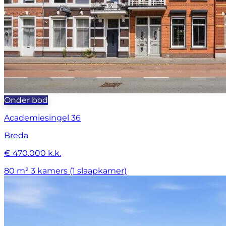
Onder bod
Academiesingel 36
Breda
€ 470.000 k.k.
80 m²
3 kamers (1 slaapkamer)