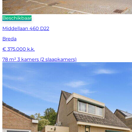
Beschikbaar
Middellaan 460 D22
Breda
€ 375.000 k.k.
78 m²
3 kamers (2 slaapkamers)