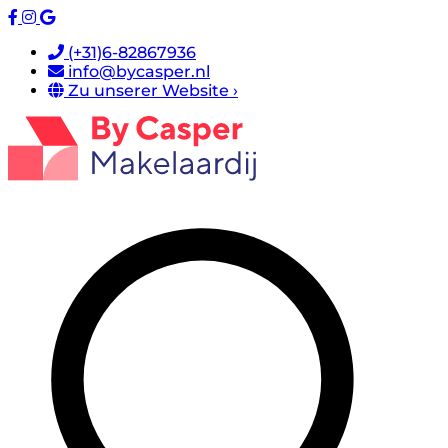
(+31)6-82867936
info@bycasper.nl
Zu unserer Website ›