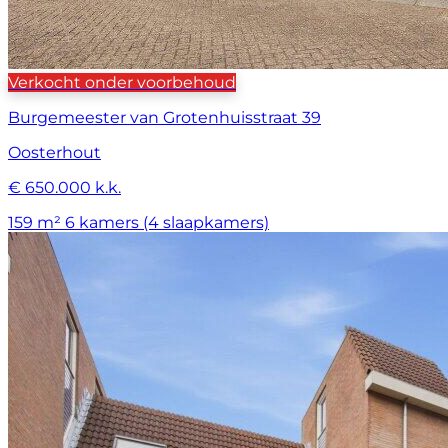
Verkocht onder voorbehoud
Burgemeester van Grotenhuisstraat 39
Oosterhout
€ 650.000 k.k.
159 m²
6 kamers (4 slaapkamers)