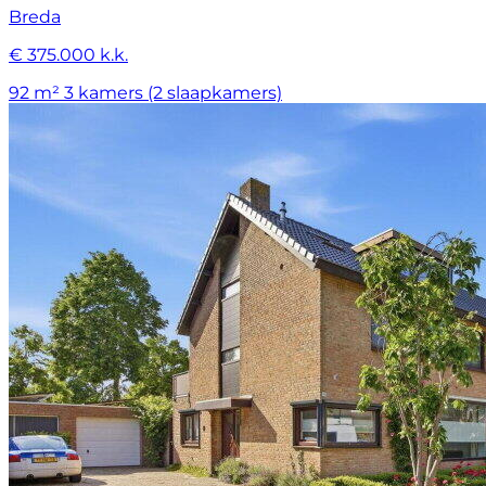
Breda
€ 375.000 k.k.
92 m²
3 kamers (2 slaapkamers)