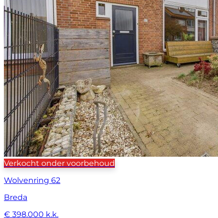
Verkocht onder voorbehoud
Wolvenring 62
Breda
€ 398.000 k.k.