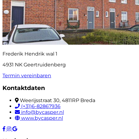
Frederik Hendrik wal 1
4931 NK Geertruidenberg
Termin vereinbaren
Kontaktdaten
Weerijsstraat 30, 4811RP Breda
(+31)6-82867936
info@bycasper.nl
www.bycasper.nl