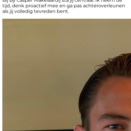
Bij By Casper Makelaardij sta jij centraal. Ik neem de
tijd, denk proactief mee en ga pas achteroverleunen
als jij volledig tevreden bent.