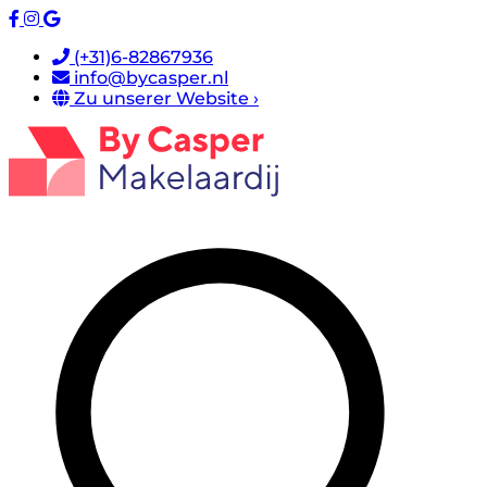
(+31)6-82867936
info@bycasper.nl
Zu unserer Website ›