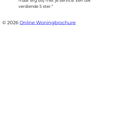
maar erg blij met je service. Een dik
verdiende 5 ster.”
- JJ De Vries
© 2026
Online Woningbrochure