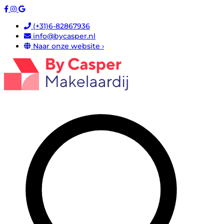
(+31)6-82867936
info@bycasper.nl
Naar onze website ›