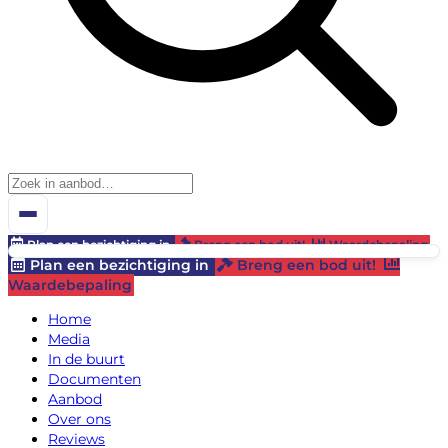
Plan een bezichtiging in
Breng een bod uit!
Waardebepaling
Plan een bezichtiging in
Breng een bod uit!
Waardebepaling
Home
Media
In de buurt
Documenten
Aanbod
Over ons
Reviews