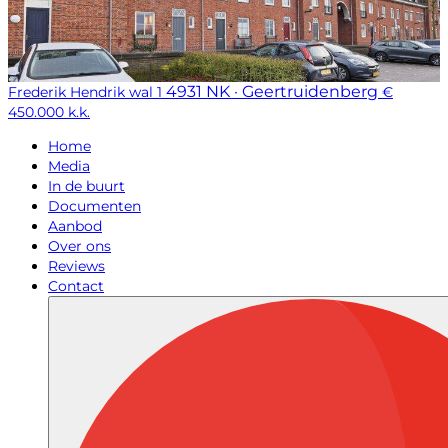
4931 NK · Geertruidenberg
Frederik Hendrik wal 1
€
450.000 k.k.
Home
Media
In de buurt
Documenten
Aanbod
Over ons
Reviews
Contact